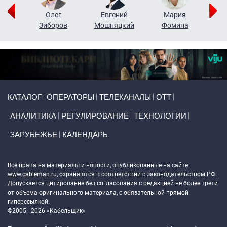
рий
Олег
Евгений
Мария
н
Зиборов
Мошняцкий
Фомина
Primary links
КАТАЛОГ
ОПЕРАТОРЫ
ТЕЛЕКАНАЛЫ
ОТТ
АНАЛИТИКА
РЕГУЛИРОВАНИЕ
ТЕХНОЛОГИИ
ЗАРУБЕЖЬЕ
КАЛЕНДАРЬ
Token Block
Все права на материалы и новости, опубликованные на сайте
www.cableman.ru
, охраняются в соответствии с законодательством РФ.
Допускается цитирование без согласования с редакцией не более трети
от объема оригинального материала, с обязательной прямой
гиперссылкой.
©2005 - 2026 «Кабельщик»