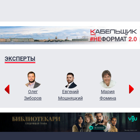
ЭКСПЕРТЫ
рий
Олег
Евгений
Мария
н
Зиборов
Мошняцкий
Фомина
Primary links