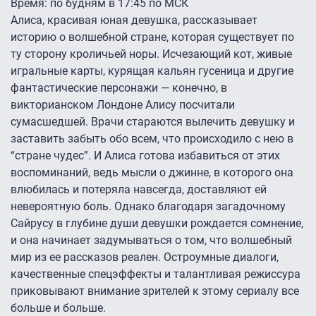
Время: по будням в 17:45 по МСК
Алиса, красивая юная девушка, рассказывает
историю о волшебной стране, которая существует по
ту сторону кроличьей норы. Исчезающий кот, живые
игральные карты, курящая кальян гусеница и другие
фантастические персонажи — конечно, в
викторианском Лондоне Алису посчитали
сумасшедшей. Врачи стараются вылечить девушку и
заставить забыть обо всем, что происходило с нею в
“стране чудес”. И Алиса готова избавиться от этих
воспоминаний, ведь мысли о джинне, в которого она
влюбилась и потеряла навсегда, доставляют ей
невероятную боль. Однако благодаря загадочному
Сайрусу в глубине души девушки рождается сомнение,
и она начинает задумываться о том, что волшебный
мир из ее рассказов реален. Остроумные диалоги,
качественные спецэффекты и талантливая режиссура
приковывают внимание зрителей к этому сериалу все
больше и больше.