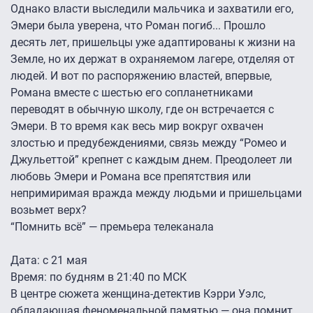
Однако власти выследили мальчика и захватили его,
Эмери была уверена, что Роман погиб... Прошло
десять лет, пришельцы уже адаптированы к жизни на
Земле, но их держат в охраняемом лагере, отделяя от
людей. И вот по распоряжению властей, впервые,
Романа вместе с шестью его сопланетниками
переводят в обычную школу, где он встречается с
Эмери. В то время как весь мир вокруг охвачен
злостью и предубеждениями, связь между “Ромео и
Джульеттой” крепнет с каждым днем. Преодолеет ли
любовь Эмери и Романа все препятствия или
непримиримая вражда между людьми и пришельцами
возьмет верх?
“Помнить всё” — премьера телеканала
Дата: с 21 мая
Время: по будням в 21:40 по МСК
В центре сюжета женщина-детектив Кэрри Уэлс,
обладающая феноменальной памятью — она помнит