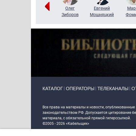
Тимур
Григорий
Олег
Евгений
Мар
Чудутов
Кузин
Зиборов
Мошняцкий
Фом
Primary links
КАТАЛОГ
ОПЕРАТОРЫ
ТЕЛЕКАНАЛЫ
О
Token Block
Все права на материалы и новости, опубликованные
законодательством РФ. Допускается цитирование без
материала, с обязательной прямой гиперссылкой.
©2005 - 2026 «Кабельщик»
Политика сайта "Кабельщик" (интернет-адреса
www.c