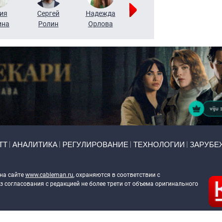
ия
Сергей
Надежда
Мария
Алексей
ина
Ролин
Орлова
Щербаль
Леонтьев
ТТ
АНАЛИТИКА
РЕГУЛИРОВАНИЕ
ТЕХНОЛОГИИ
ЗАРУБЕ
 на сайте
www.cableman.ru
, охраняются в соответствии с
 согласования с редакцией не более трети от объема оригинального
ableman.ru
) в отношении обработки персональных данных