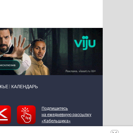
Татьяна
Тимур
Григорий
Олег
Воронова
Чудутов
Кузин
Зиборов
ЖЬЕ
КАЛЕНДАРЬ
Подпишитесь
на ежедневную рассылку
«Кабельщика»