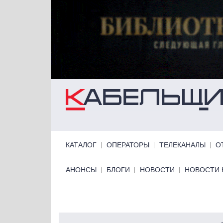
Перейти к основному содержанию
Primary links
КАТАЛОГ
ОПЕРАТОРЫ
ТЕЛЕКАНАЛЫ
О
Primary links bottom
АНОНСЫ
БЛОГИ
НОВОСТИ
НОВОСТИ 