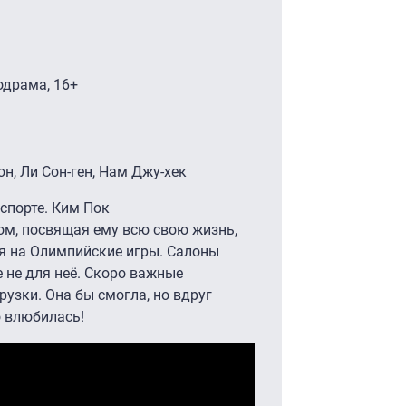
одрама, 16+
юн, Ли Сон-ген, Нам Джу-хек
спорте. Ким Пок
ом, посвящая ему всю свою жизнь,
я на Олимпийские игры. Салоны
е не для неё. Скоро важные
узки. Она бы смогла, но вдруг
о влюбилась!