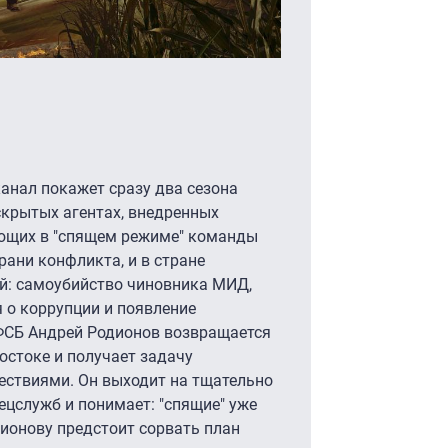
канал покажет сразу два сезона
скрытых агентах, внедренных
ающих в "спящем режиме" команды
рани конфликта, и в стране
й: самоубийство чиновника МИД,
я о коррупции и появление
ФСБ Андрей Родионов возвращается
остоке и получает задачу
ествиями. Он выходит на тщательно
цслужб и понимает: "спящие" уже
дионову предстоит сорвать план