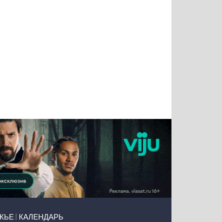
Татьяна
Тимур
Григорий
Олег
Воронова
Чудутов
Кузин
Зиборов
ЖЬЕ
КАЛЕНДАРЬ