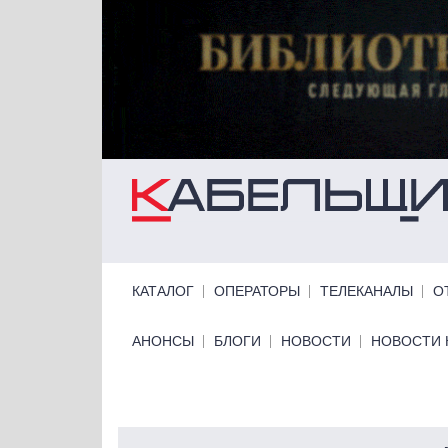
Перейти к основному содержанию
Primary links
КАТАЛОГ
ОПЕРАТОРЫ
ТЕЛЕКАНАЛЫ
О
Primary links bottom
АНОНСЫ
БЛОГИ
НОВОСТИ
НОВОСТИ 