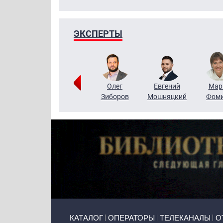
ЭКСПЕРТЫ
Тимур
Григорий
Олег
Евгений
Мар
Чудутов
Кузин
Зиборов
Мошняцкий
Фом
Primary links
КАТАЛОГ
ОПЕРАТОРЫ
ТЕЛЕКАНАЛЫ
О