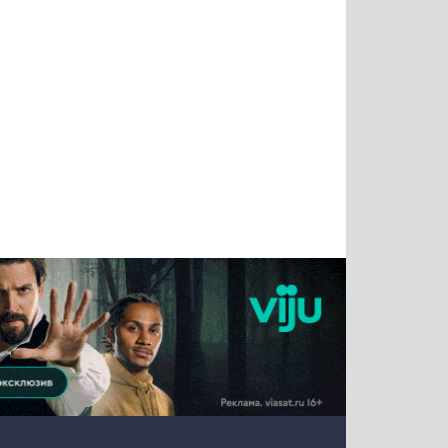
Татьяна
Тимур
Григорий
Олег
Воронова
Чудутов
Кузин
Зиборов