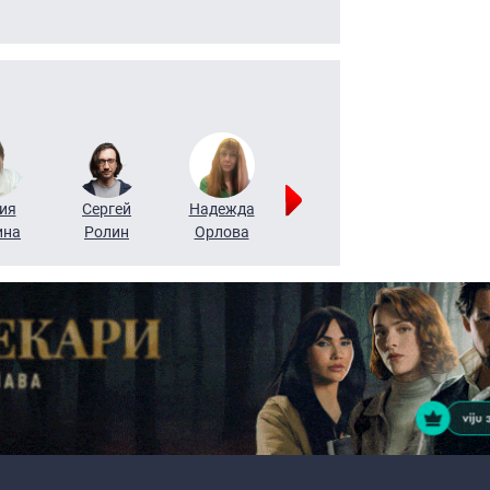
ия
Сергей
Надежда
Мария
Алексей
ина
Ролин
Орлова
Щербаль
Леонтьев