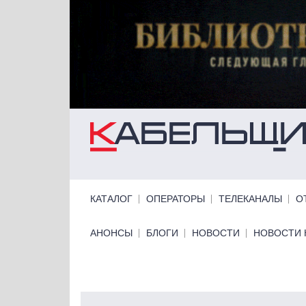
Перейти к основному содержанию
Primary links
КАТАЛОГ
ОПЕРАТОРЫ
ТЕЛЕКАНАЛЫ
О
Primary links bottom
АНОНСЫ
БЛОГИ
НОВОСТИ
НОВОСТИ 