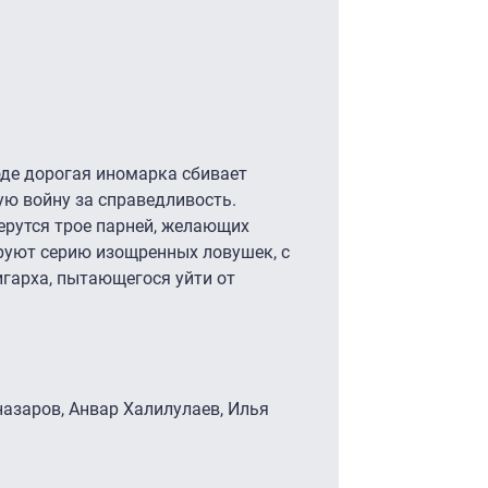
де дорогая иномарка сбивает
ую войну за справедливость.
берутся трое парней, желающих
ируют серию изощренных ловушек, с
игарха, пытающегося уйти от
назаров, Анвар Халилулаев, Илья