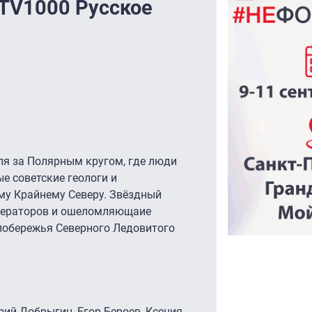
TV1000 Русское
ля за Полярным кругом, где люди
е советские геологи и
му Крайнему Северу. Звёздный
операторов и ошеломляющаие
побережья Северного Ледовитого
рий Добрыгин, Егор Бероев, Ксения