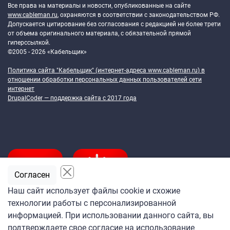
Все права на материалы и новости, опубликованные на сайте
www.cableman.ru
, охраняются в соответствии с законодательством РФ.
Допускается цитирование без согласования с редакцией не более трети
от объема оригинального материала, с обязательной прямой
гиперссылкой.
©2005 - 2026 «Кабельщик»
Политика сайта "Кабельщик" (интернет-адреса
www.cableman.ru
) в
отношении обработки персональных данных пользователей сети
интернет
DrupalCoder — поддержка сайта c 2017 года
Согласен
Наш сайт использует файлы cookie и схожие
технологии работы с персонализированной
Подпишитесь
информацией. При использовании данного сайта, вы
на ежедневную рассылку
подтверждаете свое согласие на использование