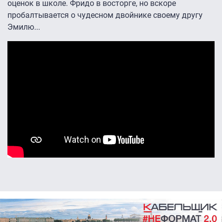
оценок в школе. Фридо в восторге, но вскоре
пробалтывается о чудесном двойнике своему другу
Эмилю...