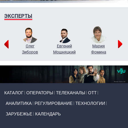
ЭКСПЕРТЫ
рий
Олег
Евгений
Мария
н
Зиборов
Мошняцкий
Фомина
Primary links
КАТАЛОГ
ОПЕРАТОРЫ
ТЕЛЕКАНАЛЫ
ОТТ
АНАЛИТИКА
РЕГУЛИРОВАНИЕ
ТЕХНОЛОГИИ
ЗАРУБЕЖЬЕ
КАЛЕНДАРЬ
Token Block