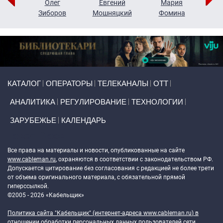
рий
Олег
Евгений
Мария
н
Зиборов
Мошняцкий
Фомина
Primary links
КАТАЛОГ
ОПЕРАТОРЫ
ТЕЛЕКАНАЛЫ
ОТТ
АНАЛИТИКА
РЕГУЛИРОВАНИЕ
ТЕХНОЛОГИИ
ЗАРУБЕЖЬЕ
КАЛЕНДАРЬ
Token Block
Все права на материалы и новости, опубликованные на сайте
www.cableman.ru
, охраняются в соответствии с законодательством РФ.
Допускается цитирование без согласования с редакцией не более трети
от объема оригинального материала, с обязательной прямой
гиперссылкой.
©2005 - 2026 «Кабельщик»
Политика сайта "Кабельщик" (интернет-адреса
www.cableman.ru
) в
отношении обработки персональных данных пользователей сети