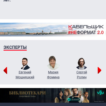
лет.
ЭКСПЕРТЫ
ор
Евгений
Мария
Сергей
Н
ко
Мошняцкий
Фомина
Ролин