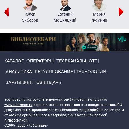
рий
Олег
Евгений
Мария
н
Зиборов
Мошняцкий
Фомина
Primary links
КАТАЛОГ
ОПЕРАТОРЫ
ТЕЛЕКАНАЛЫ
ОТТ
АНАЛИТИКА
РЕГУЛИРОВАНИЕ
ТЕХНОЛОГИИ
ЗАРУБЕЖЬЕ
КАЛЕНДАРЬ
Token Block
Все права на материалы и новости, опубликованные на сайте
www.cableman.ru
, охраняются в соответствии с законодательством РФ.
Допускается цитирование без согласования с редакцией не более трети
от объема оригинального материала, с обязательной прямой
гиперссылкой.
©2005 - 2026 «Кабельщик»