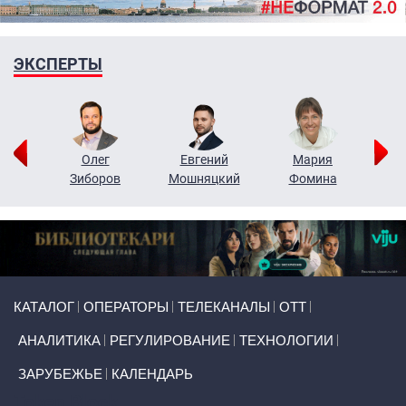
ЭКСПЕРТЫ
рий
Олег
Евгений
Мария
н
Зиборов
Мошняцкий
Фомина
Primary links
КАТАЛОГ
ОПЕРАТОРЫ
ТЕЛЕКАНАЛЫ
ОТТ
АНАЛИТИКА
РЕГУЛИРОВАНИЕ
ТЕХНОЛОГИИ
ЗАРУБЕЖЬЕ
КАЛЕНДАРЬ
Token Block