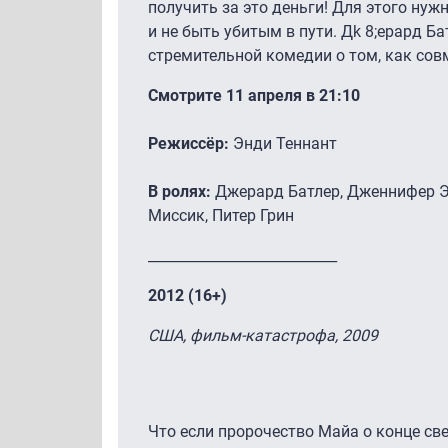
получить за это деньги! Для этого нужн
и не быть убитым в пути. Дk 8;ерард Б
стремительной комедии о том, как сов
Смотрите 11 апреля в 21:10
Режиссёр:
Энди Теннант
В ролях:
Джерард Батлер, Дженнифер Э
Миссик, Питер Грин
___________________________
2012 (16+)
США, фильм-катастрофа, 2009
Что если пророчество Майа о конце св