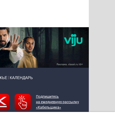
Татьяна
Тимур
Григорий
Олег
Воронова
Чудутов
Кузин
Зиборов
ЖЬЕ
КАЛЕНДАРЬ
Подпишитесь
на ежедневную рассылку
«Кабельщика»