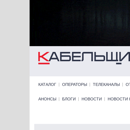
Перейти к основному содержанию
Primary links
КАТАЛОГ
ОПЕРАТОРЫ
ТЕЛЕКАНАЛЫ
О
Primary links bottom
АНОНСЫ
БЛОГИ
НОВОСТИ
НОВОСТИ 