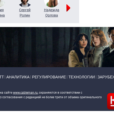
ия
Сергей
Надежда
Мария
Алексей
ина
Ролин
Орлова
Щербаль
Леонтьев
ТТ
АНАЛИТИКА
РЕГУЛИРОВАНИЕ
ТЕХНОЛОГИИ
ЗАРУБЕ
 на сайте
www.cableman.ru
, охраняются в соответствии с
 согласования с редакцией не более трети от объема оригинального