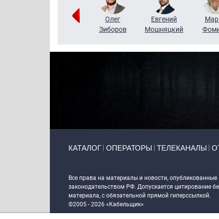
Тимур
Григорий
Олег
Евгений
Мар
Чудутов
Кузин
Зиборов
Мошняцкий
Фом
Primary links
КАТАЛОГ
ОПЕРАТОРЫ
ТЕЛЕКАНАЛЫ
О
Token Block
Все права на материалы и новости, опубликованные
законодательством РФ. Допускается цитирование без
материала, с обязательной прямой гиперссылкой.
©2005 - 2026 «Кабельщик»