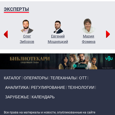
ЭКСПЕРТЫ
рий
Олег
Евгений
Мария
н
Зиборов
Мошняцкий
Фомина
Primary links
КАТАЛОГ
ОПЕРАТОРЫ
ТЕЛЕКАНАЛЫ
ОТТ
АНАЛИТИКА
РЕГУЛИРОВАНИЕ
ТЕХНОЛОГИИ
ЗАРУБЕЖЬЕ
КАЛЕНДАРЬ
Token Block
Все права на материалы и новости, опубликованные на сайте