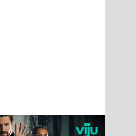
Татьяна
Тимур
Григорий
Олег
Воронова
Чудутов
Кузин
Зиборов