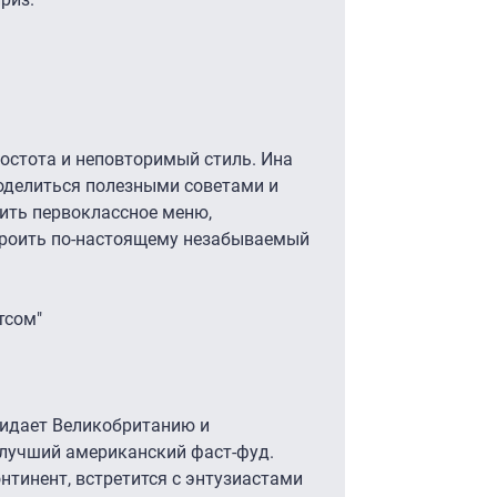
ростота и неповторимый стиль. Ина
поделиться полезными советами и
вить первоклассное меню,
троить по-настоящему незабываемый
тсом"
кидает Великобританию и
 лучший американский фаст-фуд.
нтинент, встретится с энтузиастами