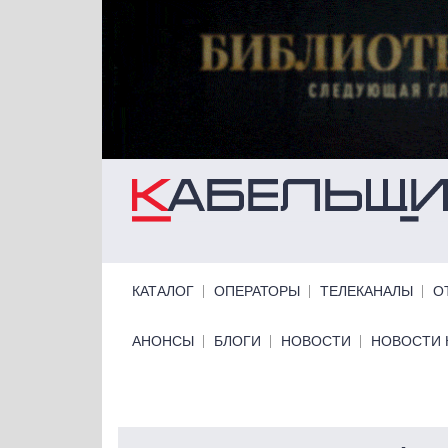
Перейти к основному содержанию
Primary links
КАТАЛОГ
ОПЕРАТОРЫ
ТЕЛЕКАНАЛЫ
О
Primary links bottom
АНОНСЫ
БЛОГИ
НОВОСТИ
НОВОСТИ 