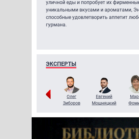
уличной еды и попробует их фирменны
уникальными вкусами и ароматами, Эн
способные удовлетворить аппетит люб
гурмана.
ЭКСПЕРТЫ
Тимур
Григорий
Олег
Евгений
Мар
Чудутов
Кузин
Зиборов
Мошняцкий
Фом