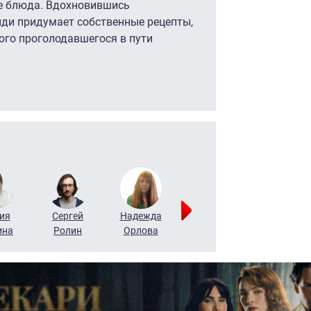
е блюда. Вдохновившись
ди придумает собственные рецепты,
ого проголодавшегося в пути
ия
Сергей
Надежда
Мария
Алексей
ина
Ролин
Орлова
Щербаль
Леонтьев