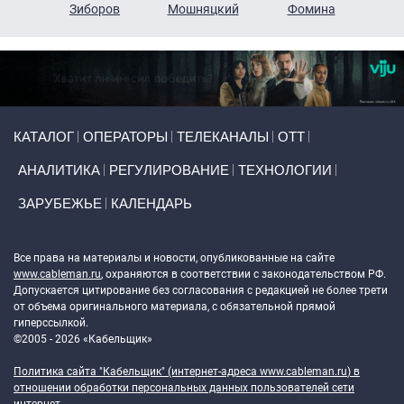
н
Зиборов
Мошняцкий
Фомина
Primary links
КАТАЛОГ
ОПЕРАТОРЫ
ТЕЛЕКАНАЛЫ
ОТТ
АНАЛИТИКА
РЕГУЛИРОВАНИЕ
ТЕХНОЛОГИИ
ЗАРУБЕЖЬЕ
КАЛЕНДАРЬ
Token Block
Все права на материалы и новости, опубликованные на сайте
www.cableman.ru
, охраняются в соответствии с законодательством РФ.
Допускается цитирование без согласования с редакцией не более трети
от объема оригинального материала, с обязательной прямой
гиперссылкой.
©2005 - 2026 «Кабельщик»
Политика сайта "Кабельщик" (интернет-адреса
www.cableman.ru
) в
отношении обработки персональных данных пользователей сети