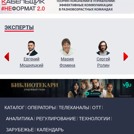
ЭКСПЕРТЫ
ор
Евгений
Мария
Сергей
Н
ко
Мошняцкий
Фомина
Ролин
Primary links
КАТАЛОГ
ОПЕРАТОРЫ
ТЕЛЕКАНАЛЫ
ОТТ
АНАЛИТИКА
РЕГУЛИРОВАНИЕ
ТЕХНОЛОГИИ
ЗАРУБЕЖЬЕ
КАЛЕНДАРЬ