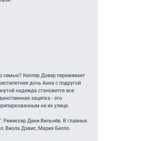
ою семью? Келлер Довер переживает
естилетняя дочь Анна с подругой
инутой надежда становится все
динственная зацепка - это
припаркованным на их улице.
. Режиссер Дени Вильнёв. В главных
, Виола Дэвис, Мария Белло.