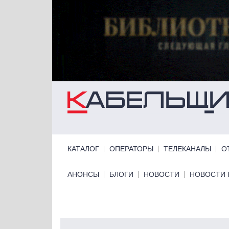
Перейти к основному содержанию
Primary links
КАТАЛОГ
ОПЕРАТОРЫ
ТЕЛЕКАНАЛЫ
О
Primary links bottom
АНОНСЫ
БЛОГИ
НОВОСТИ
НОВОСТИ 