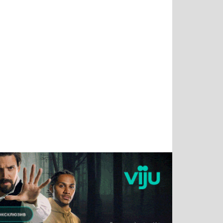
Тимур
Григорий
Виктор
Евгений
Чудутов
Кузин
Бритько
Мошняцкий