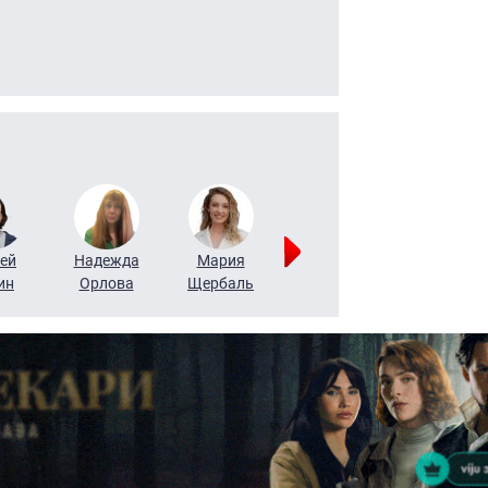
ей
Надежда
Мария
Алексей
Татьяна
ин
Орлова
Щербаль
Леонтьев
Воронова