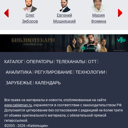
рий
Олег
Евгений
Мария
н
Зиборов
Мошняцкий
Фомина
Primary links
КАТАЛОГ
ОПЕРАТОРЫ
ТЕЛЕКАНАЛЫ
ОТТ
АНАЛИТИКА
РЕГУЛИРОВАНИЕ
ТЕХНОЛОГИИ
ЗАРУБЕЖЬЕ
КАЛЕНДАРЬ
Token Block
Все права на материалы и новости, опубликованные на сайте
www.cableman.ru
, охраняются в соответствии с законодательством РФ.
Допускается цитирование без согласования с редакцией не более трети
от объема оригинального материала, с обязательной прямой
гиперссылкой.
©2005 - 2026 «Кабельщик»