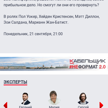
прибыльное дело. Но смогут ли они его провернуть?
В ролях Пол Уокер, Хейден Кристенсен, Мэтт Диллон,
Зои Салдана, Марианн Жан-Батист.
Понедельник, 21 сентября, 21:00
ЭКСПЕРТЫ
ор
Евгений
Мария
Сергей
Н