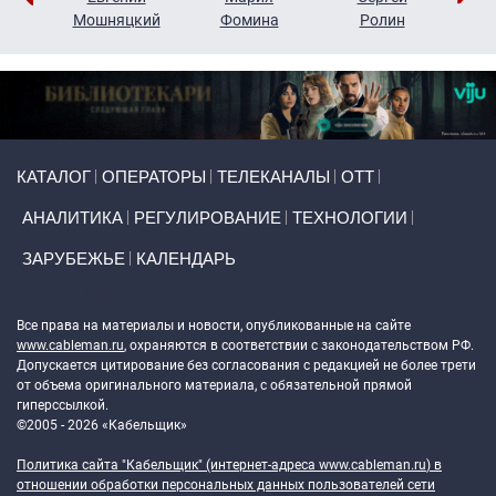
ко
Мошняцкий
Фомина
Ролин
Primary links
КАТАЛОГ
ОПЕРАТОРЫ
ТЕЛЕКАНАЛЫ
ОТТ
АНАЛИТИКА
РЕГУЛИРОВАНИЕ
ТЕХНОЛОГИИ
ЗАРУБЕЖЬЕ
КАЛЕНДАРЬ
Token Block
Все права на материалы и новости, опубликованные на сайте
www.cableman.ru
, охраняются в соответствии с законодательством РФ.
Допускается цитирование без согласования с редакцией не более трети
от объема оригинального материала, с обязательной прямой
гиперссылкой.
©2005 - 2026 «Кабельщик»
Политика сайта "Кабельщик" (интернет-адреса
www.cableman.ru
) в
отношении обработки персональных данных пользователей сети