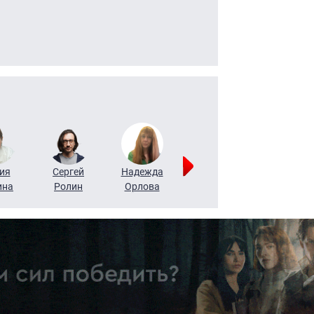
ия
Сергей
Надежда
Мария
Алексей
ина
Ролин
Орлова
Щербаль
Леонтьев