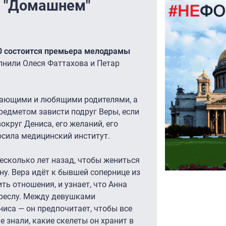
а "Домашнем"
00 состоится премьера мелодрамы
лнили Олеся Фаттахова и Петар
имающими и любящими родителями, а
редметом зависти подруг Веры, если
вокруг Дениса, его желаний, его
осила медицинский институт.
Несколько лет назад, чтобы жениться
ну. Вера идёт к бывшей сопернице из
ть отношения, и узнает, что Анна
креслу. Между девушками
ниса — он предпочитает, чтобы все
е знали, какие скелеты он хранит в