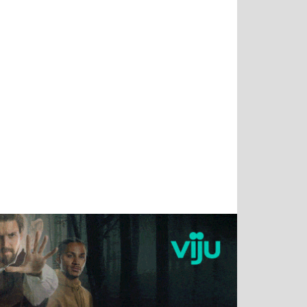
Татьяна
Тимур
Григорий
Олег
Воронова
Чудутов
Кузин
Зиборов