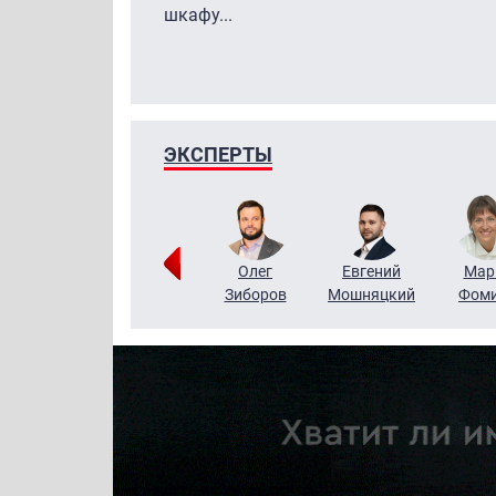
шкафу...
ЭКСПЕРТЫ
Тимур
Григорий
Олег
Евгений
Мар
Чудутов
Кузин
Зиборов
Мошняцкий
Фом