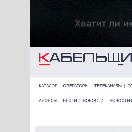
Перейти к основному содержанию
Primary links
КАТАЛОГ
ОПЕРАТОРЫ
ТЕЛЕКАНАЛЫ
О
Primary links bottom
АНОНСЫ
БЛОГИ
НОВОСТИ
НОВОСТИ 