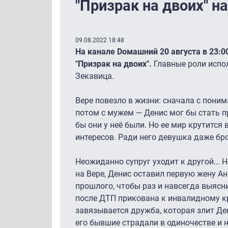
"Призрак на двоих" н
09.08.2022 18:48
На канале Dомашний 20 августа в 23:
"Призрак на двоих".
Главные роли испо
Зекавица.
Вере повезло в жизни: сначала с пон
потом с мужем — Денис мог бы стать п
бы они у неё были. Но ее мир крутится 
интересов. Ради него девушка даже бр
Неожиданно супруг уходит к другой... 
на Вере, Денис оставил первую жену Ан
прошлого, чтобы раз и навсегда выясни
после ДТП прикована к инвалидному 
завязывается дружба, которая злит Де
его бывшие страдали в одиночестве и н