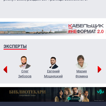
ЭКСПЕРТЫ
рий
Олег
Евгений
Мария
н
Зиборов
Мошняцкий
Фомина