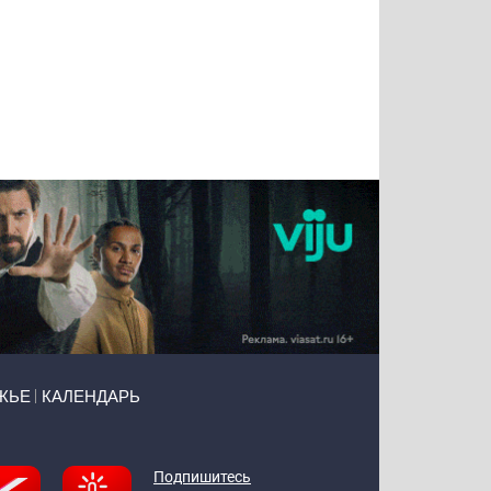
Татьяна
Тимур
Григорий
Олег
Воронова
Чудутов
Кузин
Зиборов
ЖЬЕ
КАЛЕНДАРЬ
Подпишитесь