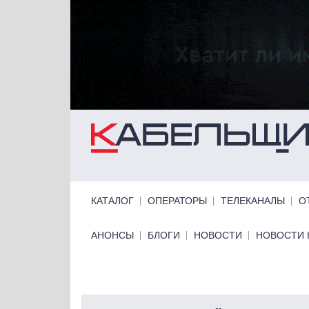
Перейти к основному содержанию
Primary links
КАТАЛОГ
ОПЕРАТОРЫ
ТЕЛЕКАНАЛЫ
О
Primary links bottom
АНОНСЫ
БЛОГИ
НОВОСТИ
НОВОСТИ 