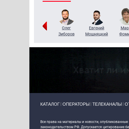
Тимур
Григорий
Олег
Евгений
Мар
Чудутов
Кузин
Зиборов
Мошняцкий
Фом
Primary links
КАТАЛОГ
ОПЕРАТОРЫ
ТЕЛЕКАНАЛЫ
О
Token Block
Все права на материалы и новости, опубликованные
законодательством РФ. Допускается цитирование без