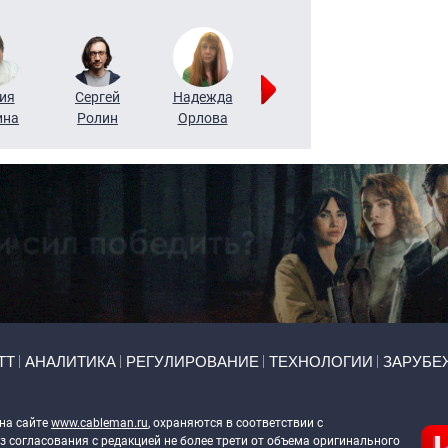
ия
Сергей
Надежда
Мария
Алексей
ина
Ролин
Орлова
Щербаль
Леонтьев
ТТ
АНАЛИТИКА
РЕГУЛИРОВАНИЕ
ТЕХНОЛОГИИ
ЗАРУБЕ
 на сайте
www.cableman.ru
, охраняются в соответствии с
 согласования с редакцией не более трети от объема оригинального