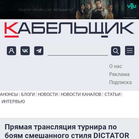
Перейти к основному содержанию
О нас
To
Реклама
Подписка
Primary links bottom
АНОНСЫ
БЛОГИ
НОВОСТИ
НОВОСТИ КАНАЛОВ
СТАТЬИ
ИНТЕРВЬЮ
Прямая трансляция турнира по
боям смешанного стиля DICTATOR