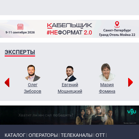
ЭКСПЕРТЫ
рий
Олег
Евгений
Мария
н
Зиборов
Мошняцкий
Фомина
Primary links
КАТАЛОГ
ОПЕРАТОРЫ
ТЕЛЕКАНАЛЫ
ОТТ