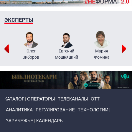
ЭКСПЕРТЫ
рий
Олег
Евгений
Мария
н
Зиборов
Мошняцкий
Фомина
Primary links
КАТАЛОГ
ОПЕРАТОРЫ
ТЕЛЕКАНАЛЫ
ОТТ
АНАЛИТИКА
РЕГУЛИРОВАНИЕ
ТЕХНОЛОГИИ
ЗАРУБЕЖЬЕ
КАЛЕНДАРЬ
Token Block