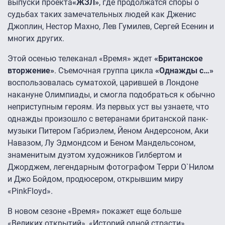
выпуски проекта
«ЖЗЛ»
, где продолжатся споры о
судьбах таких замечательных людей как Дженис
Джоплин, Нестор Махно, Лев Гумилев, Сергей Есенин и
многих других.
Этой осенью телеканал «Время» ждет
«Британское
вторжение»
. Съемочная группа цикла
«Однажды с…»
воспользовалась суматохой, царившей в Лондоне
накануне Олимпиады, и смогла подобраться к обычно
неприступным героям. Из первых уст вы узнаете, что
однажды произошло с ветеранами британской панк-
музыки Питером Габриэлем, Йеном Андерсоном, Аки
Навазом, Лу Эдмондсом и Беном Мандельсоном,
знаменитым дуэтом художников Гилбертом и
Джорджем, легендарным фотографом Терри О`Нилом
и Джо Бойдом, продюсером, открывшим миру
«PinkFloyd».
В новом сезоне «Время» покажет еще больше
«Великих открытий», «Историй одной страсти»,