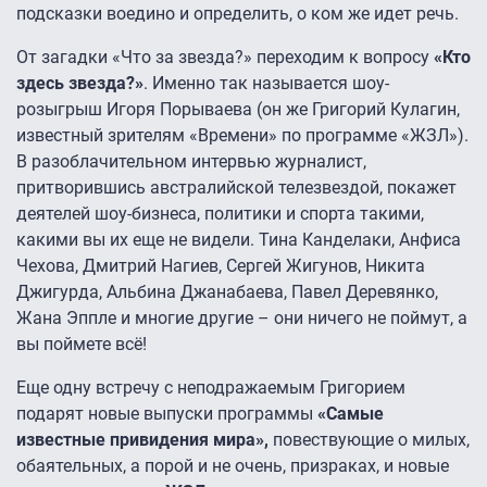
подсказки воедино и определить, о ком же идет речь.
От загадки «Что за звезда?» переходим к вопросу
«Кто
здесь звезда?»
. Именно так называется шоу-
розыгрыш Игоря Порываева (он же Григорий Кулагин,
известный зрителям «Времени» по программе «ЖЗЛ»).
В разоблачительном интервью журналист,
притворившись австралийской телезвездой, покажет
деятелей шоу-бизнеса, политики и спорта такими,
какими вы их еще не видели. Тина Канделаки, Анфиса
Чехова, Дмитрий Нагиев, Сергей Жигунов, Никита
Джигурда, Альбина Джанабаева, Павел Деревянко,
Жана Эппле и многие другие – они ничего не поймут, а
вы поймете всё!
Еще одну встречу с неподражаемым Григорием
подарят новые выпуски программы
«Самые
известные привидения мира»,
повествующие о милых,
обаятельных, а порой и не очень, призраках, и новые