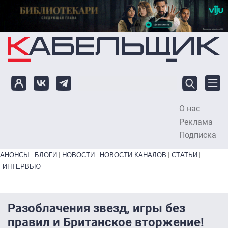
Перейти к основному содержанию
О нас
To
Реклама
Подписка
Primary links bottom
АНОНСЫ
БЛОГИ
НОВОСТИ
НОВОСТИ КАНАЛОВ
СТАТЬИ
ИНТЕРВЬЮ
Разоблачения звезд, игры без
правил и Британское вторжение!