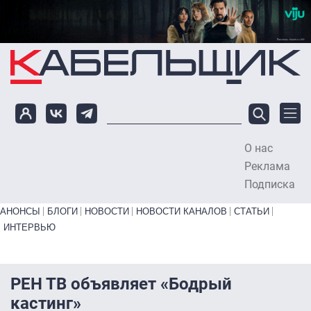
Перейти к основному содержанию
О нас
To
Реклама
Подписка
Primary links bottom
АНОНСЫ
БЛОГИ
НОВОСТИ
НОВОСТИ КАНАЛОВ
СТАТЬИ
ИНТЕРВЬЮ
РЕН ТВ объявляет «Бодрый
кастинг»