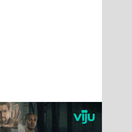
Татьяна
Тимур
Григорий
Олег
Воронова
Чудутов
Кузин
Зиборов