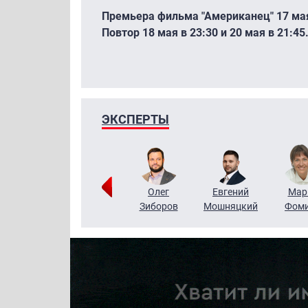
Премьера фильма "Американец" 17 мая 
Повтор 18 мая в 23:30 и 20 мая в 21:45
ЭКСПЕРТЫ
Тимур
Григорий
Олег
Евгений
Мар
Чудутов
Кузин
Зиборов
Мошняцкий
Фом