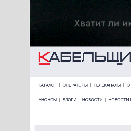
Перейти к основному содержанию
Primary links
КАТАЛОГ
ОПЕРАТОРЫ
ТЕЛЕКАНАЛЫ
О
Primary links bottom
АНОНСЫ
БЛОГИ
НОВОСТИ
НОВОСТИ 