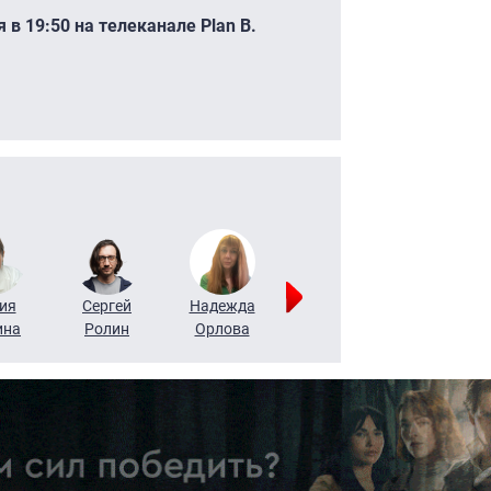
в 19:50 на телеканале Plan B.
.
ия
Сергей
Надежда
Мария
Алексей
ина
Ролин
Орлова
Щербаль
Леонтьев