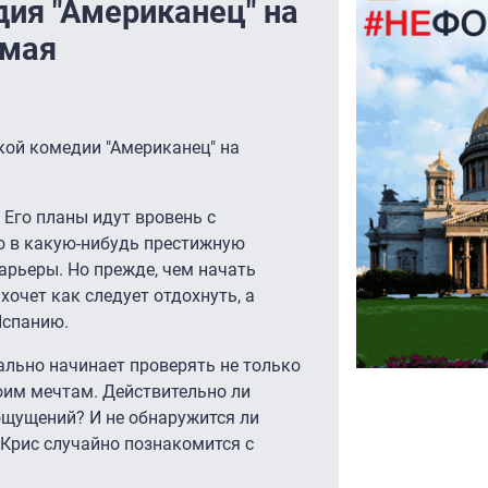
ия "Американец" на
 мая
кой комедии "Американец" на
 Его планы идут вровень с
о в какую-нибудь престижную
арьеры. Но прежде, чем начать
очет как следует отдохнуть, а
Испанию.
льно начинает проверять не только
воим мечтам. Действительно ли
ощущений? И не обнаружится ли
Крис случайно познакомится с