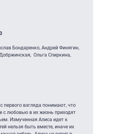
0
ислав Бондаренко, Андрей Финягин,
Добржинская, Ольга Спиркина,
с первого взгляда понимают, что
е с любовью в их жизнь приходят
вьем. Измученная Алиса идет к
тей нельзя быть вместе, иначе их
енная гибель. Алиса не верит в