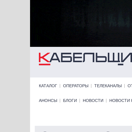
Перейти к основному содержанию
Primary links
КАТАЛОГ
ОПЕРАТОРЫ
ТЕЛЕКАНАЛЫ
О
Primary links bottom
АНОНСЫ
БЛОГИ
НОВОСТИ
НОВОСТИ 