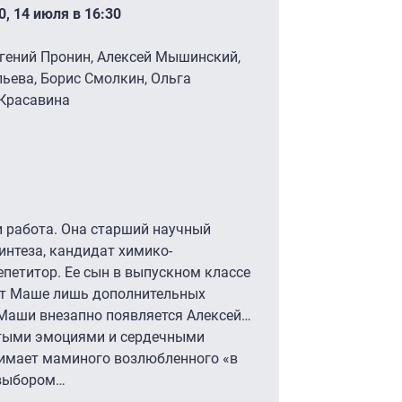
0, 14 июля в 16:30
гений Пронин, Алексей Мышинский,
ьева, Борис Смолкин, Ольга
 Красавина
и работа. Она старший научный
интеза, кандидат химико-
епетитор. Ее сын в выпускном классе
сит Маше лишь дополнительных
 Маши внезапно появляется Алексей…
тыми эмоциями и сердечными
имает маминого возлюбленного «в
 выбором…