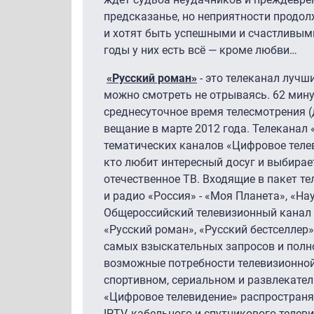
предсказанье, но неприятности продо
и хотят быть успешными и счастливыми
годы у них есть всё — кроме любви…
«Русский роман»
- это телеканал лучш
можно смотреть не отрываясь. 62 мину
среднесуточное время телесмотрения (
вещание в марте 2012 года. Телеканал 
тематических каналов «Цифровое телев
кто любит интересный досуг и выбирае
отечественное ТВ. Входящие в пакет т
и радио «Россия» - «Моя Планета», «Нау
Общероссийский телевизионный канал «
«Русский роман», «Русский бестселлер»
самых взыскательных запросов и полн
возможные потребности телевизионной
спортивном, сериальном и развлекател
«Цифровое телевидение» распростран
IPTV, кабельного и спутникового телев