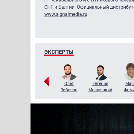
СНГ и Балтии. Официальный дистриб
www.signalmedia.ru
ЭКСПЕРТЫ
Тимур
Григорий
Олег
Евгений
Мар
Чудутов
Кузин
Зиборов
Мошняцкий
Фом