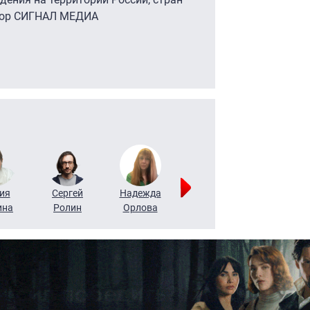
утор СИГНАЛ МЕДИА
ия
Сергей
Надежда
Мария
Алексей
ина
Ролин
Орлова
Щербаль
Леонтьев