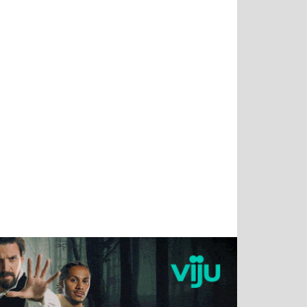
Татьяна
Тимур
Григорий
Олег
Воронова
Чудутов
Кузин
Зиборов