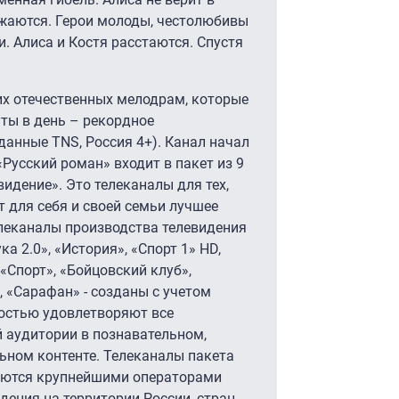
лжаются. Герои молоды, честолюбивы
. Алиса и Костя расстаются. Спустя
их отечественных мелодрам, которые
ты в день – рекордное
данные TNS, Россия 4+). Канал начал
«Русский роман» входит в пакет из 9
идение». Это телеканалы для тех,
т для себя и своей семьи лучшее
елеканалы производства телевидения
ка 2.0», «История», «Спорт 1» HD,
Спорт», «Бойцовский клуб»,
, «Сарафан» - созданы с учетом
остью удовлетворяют все
 аудитории в познавательном,
ьном контенте. Телеканалы пакета
яются крупнейшими операторами
идения на территории России, стран