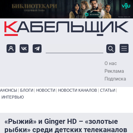
Перейти к основному содержанию
О нас
To
Реклама
Подписка
Primary links bottom
АНОНСЫ
БЛОГИ
НОВОСТИ
НОВОСТИ КАНАЛОВ
СТАТЬИ
ИНТЕРВЬЮ
«Рыжий» и Ginger HD – «золотые
рыбки» среди детских телеканалов