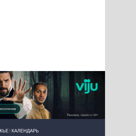
Татьяна
Тимур
Григорий
Олег
Воронова
Чудутов
Кузин
Зиборов
ЖЬЕ
КАЛЕНДАРЬ