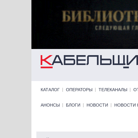
Перейти к основному содержанию
Primary links
КАТАЛОГ
ОПЕРАТОРЫ
ТЕЛЕКАНАЛЫ
О
Primary links bottom
АНОНСЫ
БЛОГИ
НОВОСТИ
НОВОСТИ 