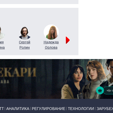
ия
Сергей
Надежда
Мария
Алексей
ина
Ролин
Орлова
Щербаль
Леонтьев
ТТ
АНАЛИТИКА
РЕГУЛИРОВАНИЕ
ТЕХНОЛОГИИ
ЗАРУБЕ