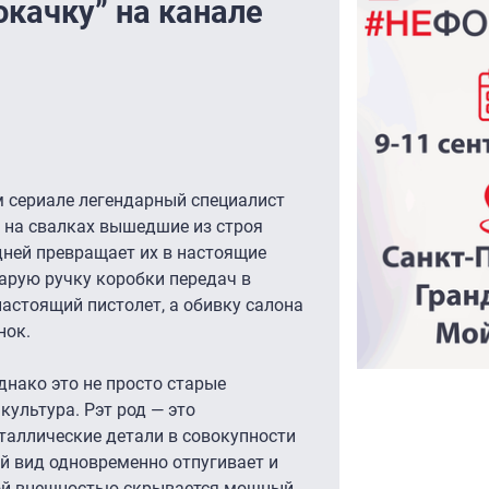
окачку” на канале
 сериале легендарный специалист
 на свалках вышедшие из строя
дней превращает их в настоящие
тарую ручку коробки передач в
настоящий пистолет, а обивку салона
нок.
днако это не просто старые
культура. Рэт род — это
таллические детали в совокупности
й вид одновременно отпугивает и
вой внешностью скрывается мощный