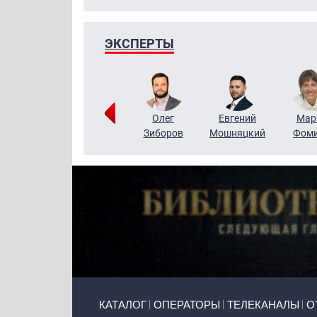
ЭКСПЕРТЫ
Тимур
Григорий
Олег
Евгений
Мар
Чудутов
Кузин
Зиборов
Мошняцкий
Фом
Primary links
КАТАЛОГ
ОПЕРАТОРЫ
ТЕЛЕКАНАЛЫ
О