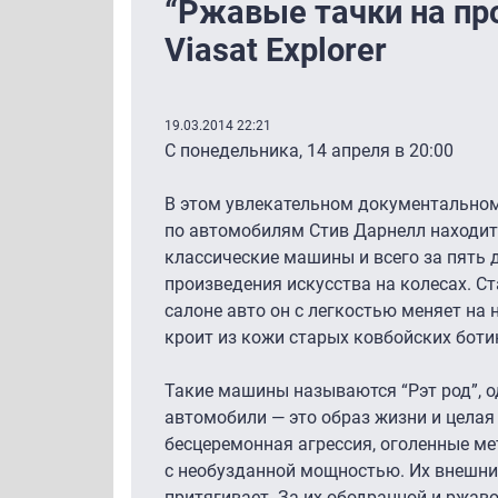
“Ржавые тачки на пр
Viasat Explorer
19.03.2014 22:21
C понедельника, 14 апреля в 20:00
В этом увлекательном документальном
по автомобилям Стив Дарнелл находит
классические машины и всего за пять 
произведения искусства на колесах. С
салоне авто он с легкостью меняет на 
кроит из кожи старых ковбойских боти
Такие машины называются “Рэт род”, о
автомобили — это образ жизни и целая 
бесцеремонная агрессия, оголенные ме
с необузданной мощностью. Их внешни
притягивает. За их ободранной и ржа