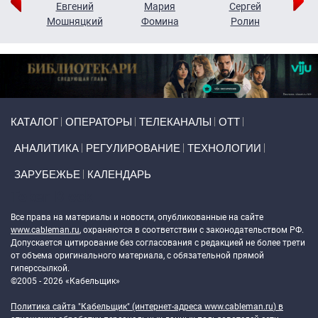
ор
Евгений
Мария
Сергей
Н
ко
Мошняцкий
Фомина
Ролин
Primary links
КАТАЛОГ
ОПЕРАТОРЫ
ТЕЛЕКАНАЛЫ
ОТТ
АНАЛИТИКА
РЕГУЛИРОВАНИЕ
ТЕХНОЛОГИИ
ЗАРУБЕЖЬЕ
КАЛЕНДАРЬ
Token Block
Все права на материалы и новости, опубликованные на сайте
www.cableman.ru
, охраняются в соответствии с законодательством РФ.
Допускается цитирование без согласования с редакцией не более трети
от объема оригинального материала, с обязательной прямой
гиперссылкой.
©2005 - 2026 «Кабельщик»
Политика сайта "Кабельщик" (интернет-адреса
www.cableman.ru
) в