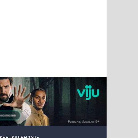
Татьяна
Тимур
Григорий
Олег
Воронова
Чудутов
Кузин
Зиборов
ЖЬЕ
КАЛЕНДАРЬ