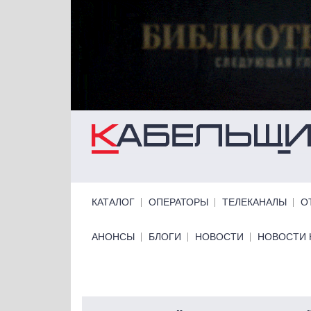
Перейти к основному содержанию
Primary links
КАТАЛОГ
ОПЕРАТОРЫ
ТЕЛЕКАНАЛЫ
О
Primary links bottom
АНОНСЫ
БЛОГИ
НОВОСТИ
НОВОСТИ 