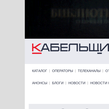
Перейти к основному содержанию
Primary links
КАТАЛОГ
ОПЕРАТОРЫ
ТЕЛЕКАНАЛЫ
О
Primary links bottom
АНОНСЫ
БЛОГИ
НОВОСТИ
НОВОСТИ 