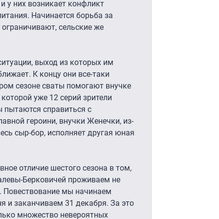
и у них возникает конфликт
питания. Начинается борьба за
ё ограничивают, сельские же
итуации, выход из которых им
ближает. К концу они все-таки
ором сезоне сваты помогают внучке
в которой уже 12 серий зрители
ы пытаются справиться с
лавной героини, внучки Женечки, из-
весь сыр-бор, исполняет другая юная
овное отличие шестого сезона в том,
валевы-Берковичей проживаем не
д. Повествование мы начинаем
 и заканчиваем 31 декабря. За это
лько множество невероятных