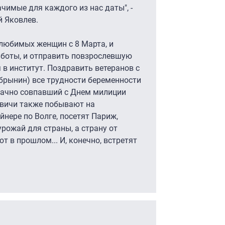
чимые для каждого из нас даты", -
й Яковлев.
 любимых женщин с 8 Марта, и
аботы, и отправить повзрослевшую
 в институт. Поздравить ветеранов с
брынин) все трудности беременности
дачно совпавший с Днем милиции
овичи также побывают на
йнере по Волге, посетят Париж,
урожай для страны, а страну от
 в прошлом... И, конечно, встретят