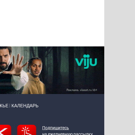
Татьяна
Тимур
Григорий
Олег
Воронова
Чудутов
Кузин
Зиборов
ЖЬЕ
КАЛЕНДАРЬ
Подпишитесь
на ежедневную рассылку