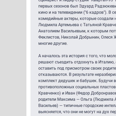
первых сезонов был Эдуард Радзюкеви
кино и на телевидении ("6 кадров"). В
комедийные актеры, которые создали 
Людмила Артемьева с Татьяной Кравче
Анатолием Васильевым, к которым по
Феклистов, Николай Добрынин, Олеся Ж
многие другие.
А началось эта история с того, что мо
решают съездить отдохнуть в Италию,
оставить под присмотром своих родител
отказываются. В результате неразбери
комплект дедушек и бабушек. Будучи 
противоположных социальных пластов 
Кравченко) и Иван (Федор Добронравов
родители Максима — Ольга (Людмила А
Васильев) — типичные городские инте
выясняется, что они не могут на дух пе