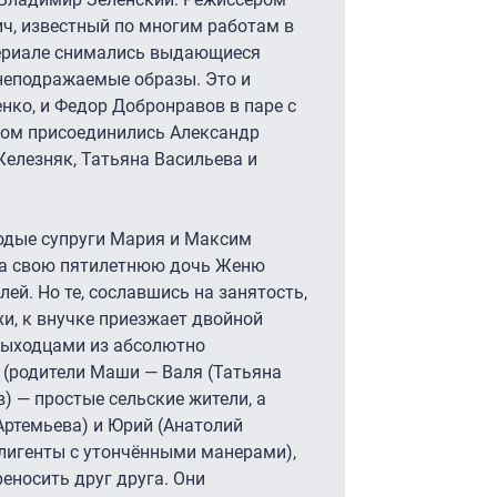
ч, известный по многим работам в
 сериале снимались выдающиеся
неподражаемые образы. Это и
нко, и Федор Добронравов в паре с
том присоединились Александр
елезняк, Татьяна Васильева и
лодые супруги Мария и Максим
 а свою пятилетнюю дочь Женю
ей. Но те, сославшись на занятость,
хи, к внучке приезжает двойной
выходцами из абсолютно
(родители Маши — Валя (Татьяна
) — простые сельские жители, а
ртемьева) и Юрий (Анатолий
ллигенты с утончёнными манерами),
реносить друг друга. Они