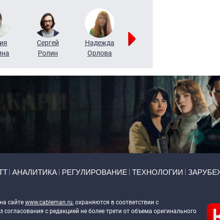
ия
Сергей
Надежда
Мария
Алексей
ина
Ролин
Орлова
Щербаль
Леонтьев
ТТ
АНАЛИТИКА
РЕГУЛИРОВАНИЕ
ТЕХНОЛОГИИ
ЗАРУБЕ
 на сайте
www.cableman.ru
, охраняются в соответствии с
 согласования с редакцией не более трети от объема оригинального