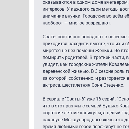
оказываются в одном доме вчетвером, 
интересов. У каждого свои методы вос
внимание внучки. Городские во всём е
наоборот — многое разрешают.
Сваты постоянно попадают в нелепые с
приходится находить вместе, что их и с
мирятся не без помощи Женьки. Во вт
помирить родителей. В третьей части, 
увидят, как городские жители Ковалёв
деревенской жизнью. В 3 сезоне роль г
за которой, собственно, и разгорается 
актриса, шестилетняя Соня Стеценко.
В сериале "Сваты-6" уже 16 серий. "Осн
что в этот раз мы с семьей Будько-Ко
короткие летние каникулы, а целый го
накануне Международного женского дня
время любимые герои переживут не то