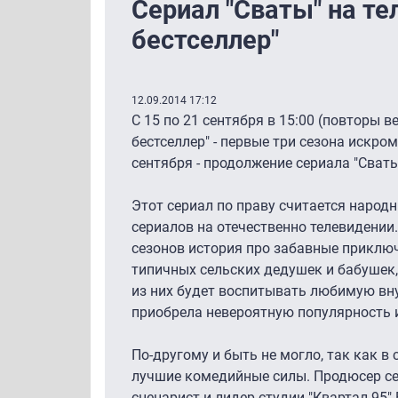
Сериал "Сваты" на те
бестселлер"
12.09.2014 17:12
С 15 по 21 сентября в 15:00 (повторы 
бестселлер" - первые три сезона искром
сентября - продолжение сериала "Сваты
Этот сериал по праву считается наро
сериалов на отечественно телевидении
сезонов история про забавные приклю
типичных сельских дедушек и бабушек,
из них будет воспитывать любимую внуч
приобрела невероятную популярность 
По-другому и быть не могло, так как в
лучшие комедийные силы. Продюсер се
сценарист и лидер студии "Квартал-95