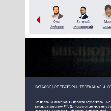
Тимур
Григорий
Олег
Евгений
Мар
Чудутов
Кузин
Зиборов
Мошняцкий
Фом
Primary links
КАТАЛОГ
ОПЕРАТОРЫ
ТЕЛЕКАНАЛЫ
О
Token Block
Все права на материалы и новости, опубликованные
законодательством РФ. Допускается цитирование без