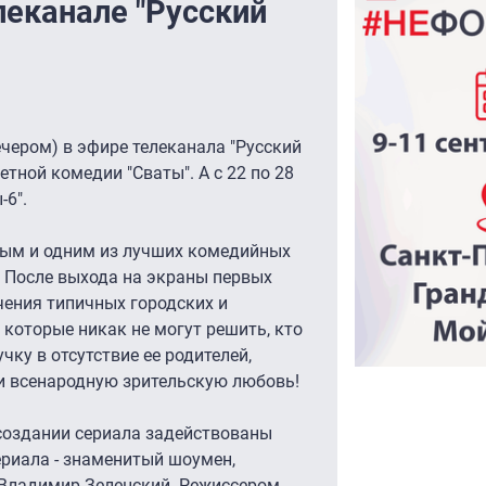
леканале "Русский
вечером) в эфире телеканала "Русский
етной комедии "Сваты". А с 22 по 28
-6".
дным и одним из лучших комедийных
. После выхода на экраны первых
чения типичных городских и
 которые никак не могут решить, кто
ку в отсутствие ее родителей,
и всенародную зрительскую любовь!
 создании сериала задействованы
риала - знаменитый шоумен,
" Владимир Зеленский. Режиссером