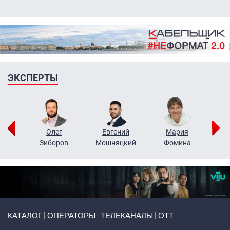
ЭКСПЕРТЫ
рий
Олег
Евгений
Мария
н
Зиборов
Мошняцкий
Фомина
Primary links
КАТАЛОГ
ОПЕРАТОРЫ
ТЕЛЕКАНАЛЫ
ОТТ