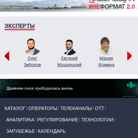
ЭКСПЕРТЫ
рий
Олег
Евгений
Мария
н
Зиборов
Мошняцкий
Фомина
Primary links
КАТАЛОГ
ОПЕРАТОРЫ
ТЕЛЕКАНАЛЫ
ОТТ
АНАЛИТИКА
РЕГУЛИРОВАНИЕ
ТЕХНОЛОГИИ
ЗАРУБЕЖЬЕ
КАЛЕНДАРЬ