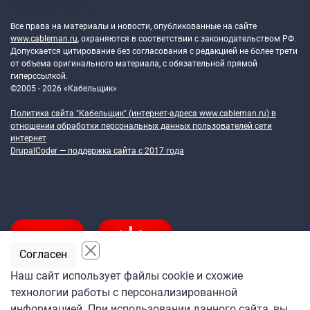
Token Block
Все права на материалы и новости, опубликованные на сайте
www.cableman.ru
, охраняются в соответствии с законодательством РФ.
Допускается цитирование без согласования с редакцией не более трети
от объема оригинального материала, с обязательной прямой
гиперссылкой.
©2005 - 2026 «Кабельщик»
Политика сайта "Кабельщик" (интернет-адреса
www.cableman.ru
) в
отношении обработки персональных данных пользователей сети
интернет
DrupalCoder — поддержка сайта c 2017 года
Согласен
Наш сайт использует файлы cookie и схожие
технологии работы с персонализированной
Подпишитесь
информацией. При использовании данного сайта, вы