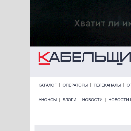
Перейти к основному содержанию
Primary links
КАТАЛОГ
ОПЕРАТОРЫ
ТЕЛЕКАНАЛЫ
О
Primary links bottom
АНОНСЫ
БЛОГИ
НОВОСТИ
НОВОСТИ 