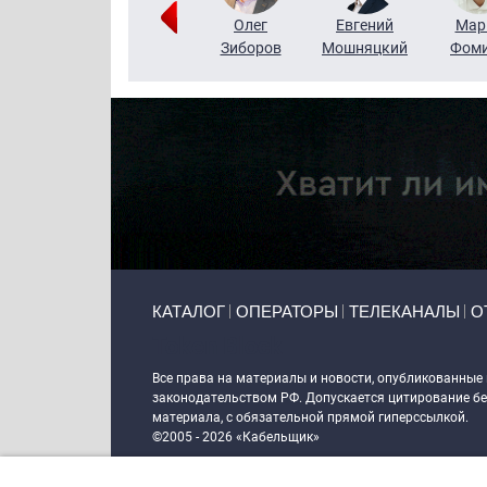
Тимур
Григорий
Олег
Евгений
Мар
Чудутов
Кузин
Зиборов
Мошняцкий
Фом
Primary links
КАТАЛОГ
ОПЕРАТОРЫ
ТЕЛЕКАНАЛЫ
О
Token Block
Все права на материалы и новости, опубликованные
законодательством РФ. Допускается цитирование без
материала, с обязательной прямой гиперссылкой.
©2005 - 2026 «Кабельщик»
Политика сайта "Кабельщик" (интернет-адреса
www.c