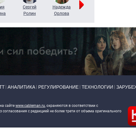
ия
Сергей
Надежда
Мария
Алексей
ина
Ролин
Орлова
Щербаль
Леонтьев
ТТ
АНАЛИТИКА
РЕГУЛИРОВАНИЕ
ТЕХНОЛОГИИ
ЗАРУБЕ
 на сайте
www.cableman.ru
, охраняются в соответствии с
 согласования с редакцией не более трети от объема оригинального
ableman.ru
) в отношении обработки персональных данных