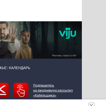
Татьяна
Тимур
Григорий
Олег
Воронова
Чудутов
Кузин
Зиборов
ЖЬЕ
КАЛЕНДАРЬ
Подпишитесь
на ежедневную рассылку
«Кабельщика»