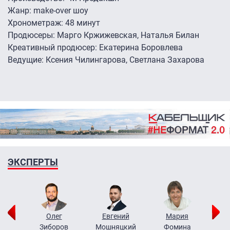
Жанр: make-over шоу
Хронометраж: 48 минут
Продюсеры: Марго Кржижевская, Наталья Билан
Креативный продюсер: Екатерина Боровлева
Ведущие: Ксения Чилингарова, Светлана Захарова
ЭКСПЕРТЫ
рий
Олег
Евгений
Мария
н
Зиборов
Мошняцкий
Фомина