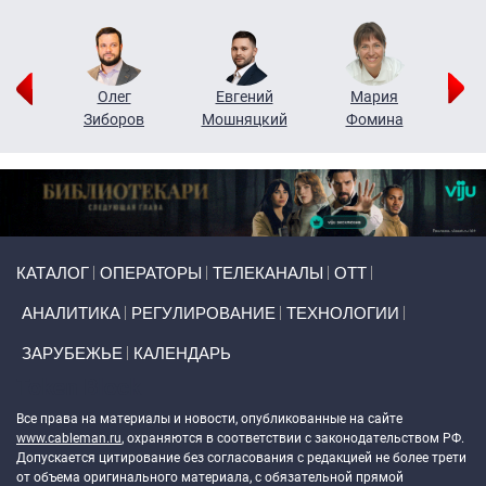
рий
Олег
Евгений
Мария
н
Зиборов
Мошняцкий
Фомина
Primary links
КАТАЛОГ
ОПЕРАТОРЫ
ТЕЛЕКАНАЛЫ
ОТТ
АНАЛИТИКА
РЕГУЛИРОВАНИЕ
ТЕХНОЛОГИИ
ЗАРУБЕЖЬЕ
КАЛЕНДАРЬ
Token Block
Все права на материалы и новости, опубликованные на сайте
www.cableman.ru
, охраняются в соответствии с законодательством РФ.
Допускается цитирование без согласования с редакцией не более трети
от объема оригинального материала, с обязательной прямой