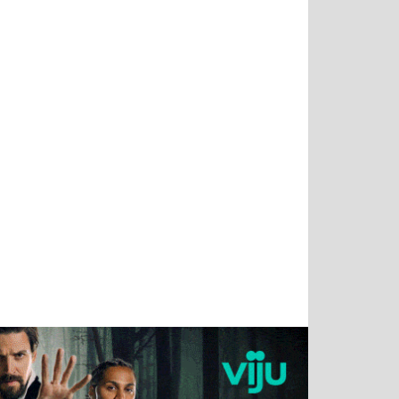
Татьяна
Тимур
Григорий
Олег
Воронова
Чудутов
Кузин
Зиборов