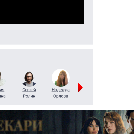
ия
Сергей
Надежда
Мария
Алексей
ина
Ролин
Орлова
Щербаль
Леонтьев