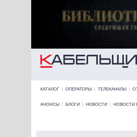
Перейти к основному содержанию
Primary links
КАТАЛОГ
ОПЕРАТОРЫ
ТЕЛЕКАНАЛЫ
О
Primary links bottom
АНОНСЫ
БЛОГИ
НОВОСТИ
НОВОСТИ 