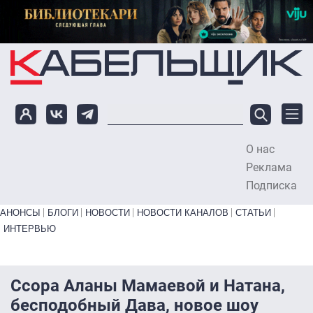
Перейти к основному содержанию
О нас
To
Реклама
Подписка
Primary links bottom
АНОНСЫ
БЛОГИ
НОВОСТИ
НОВОСТИ КАНАЛОВ
СТАТЬИ
ИНТЕРВЬЮ
Ссора Аланы Мамаевой и Натана,
бесподобный Дава, новое шоу