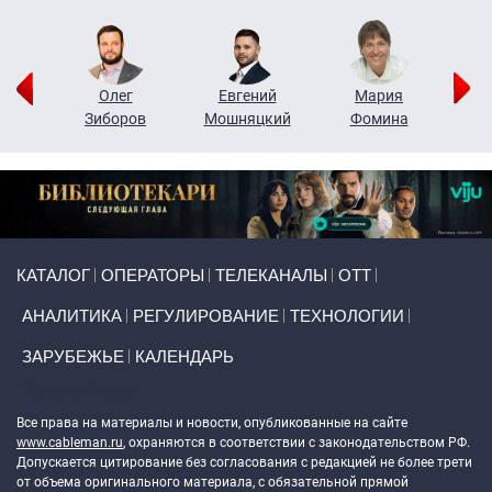
рий
Олег
Евгений
Мария
н
Зиборов
Мошняцкий
Фомина
Primary links
КАТАЛОГ
ОПЕРАТОРЫ
ТЕЛЕКАНАЛЫ
ОТТ
АНАЛИТИКА
РЕГУЛИРОВАНИЕ
ТЕХНОЛОГИИ
ЗАРУБЕЖЬЕ
КАЛЕНДАРЬ
Token Block
Все права на материалы и новости, опубликованные на сайте
www.cableman.ru
, охраняются в соответствии с законодательством РФ.
Допускается цитирование без согласования с редакцией не более трети
от объема оригинального материала, с обязательной прямой