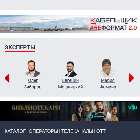
ЭКСПЕРТЫ
рий
Олег
Евгений
Мария
н
Зиборов
Мошняцкий
Фомина
Primary links
КАТАЛОГ
ОПЕРАТОРЫ
ТЕЛЕКАНАЛЫ
ОТТ