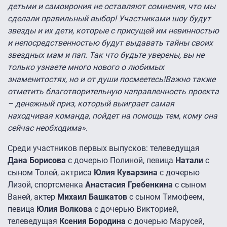
детьми и самоирония не оставляют сомнения, что мы
сделали правильный выбор! Участниками шоу будут
звезды и их дети, которые с присущей им невинностью
и непосредственностью будут выдавать тайны своих
звездных мам и пап. Так что будьте уверены, вы не
только узнаете много нового о любимых
знаменитостях, но и от души посмеетесь!Важно также
отметить благотворительную направленность проекта
– денежный приз, который выиграет самая
находчивая команда, пойдет на помощь тем, кому она
сейчас необходима».
Среди участников первых выпусков: телеведущая
Дана Борисова
с дочерью Полиной, певица
Натали
с
сыном Толей, актриса
Юлия Куварзина
с дочерью
Лизой, спортсменка
Анастасия Гребенкина
с сыном
Ваней, актер
Михаил Башкатов
с сыном Тимофеем,
певица
Юлия Волкова
с дочерью Викторией,
телеведущая
Ксения Бородина
с дочерью Марусей,