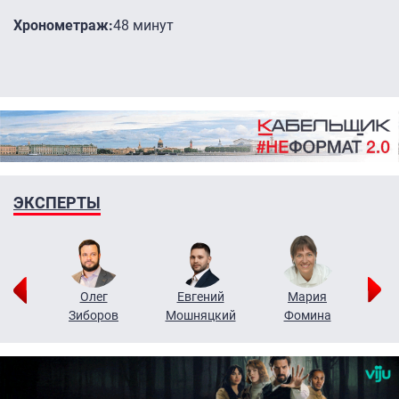
Хронометраж:
48 минут
ЭКСПЕРТЫ
рий
Олег
Евгений
Мария
н
Зиборов
Мошняцкий
Фомина