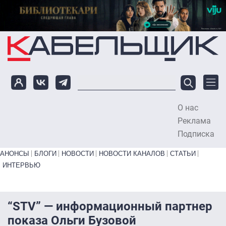
Перейти к основному содержанию
О нас
To
Реклама
Подписка
Primary links bottom
АНОНСЫ
БЛОГИ
НОВОСТИ
НОВОСТИ КАНАЛОВ
СТАТЬИ
ИНТЕРВЬЮ
“STV” — информационный партнер
показа Ольги Бузовой