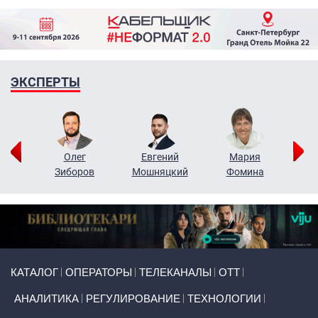
ЭКСПЕРТЫ
рий
Олег
Евгений
Мария
н
Зиборов
Мошняцкий
Фомина
Primary links
КАТАЛОГ
ОПЕРАТОРЫ
ТЕЛЕКАНАЛЫ
ОТТ
АНАЛИТИКА
РЕГУЛИРОВАНИЕ
ТЕХНОЛОГИИ