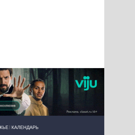
Татьяна
Тимур
Григорий
Олег
Воронова
Чудутов
Кузин
Зиборов
ЖЬЕ
КАЛЕНДАРЬ