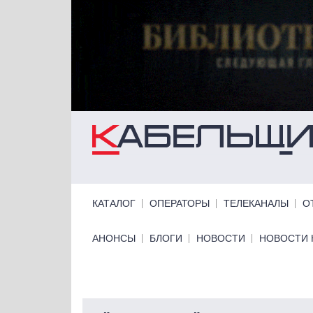
Перейти к основному содержанию
Primary links
КАТАЛОГ
ОПЕРАТОРЫ
ТЕЛЕКАНАЛЫ
О
Primary links bottom
АНОНСЫ
БЛОГИ
НОВОСТИ
НОВОСТИ 