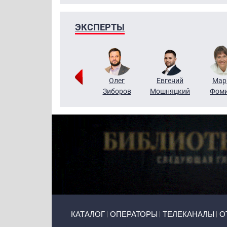
ЭКСПЕРТЫ
Тимур
Григорий
Олег
Евгений
Мар
Чудутов
Кузин
Зиборов
Мошняцкий
Фом
Primary links
КАТАЛОГ
ОПЕРАТОРЫ
ТЕЛЕКАНАЛЫ
О