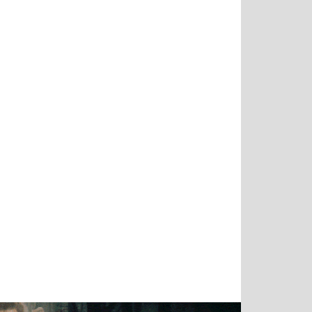
Татьяна
Тимур
Григорий
Олег
Воронова
Чудутов
Кузин
Зиборов