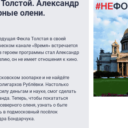
 Толстой. Александр
рные олени.
ведущая Фекла Толстая в своей
ческом канале «Время» встречается
з героем программы стал Александр
ию, он не имеет отношения к кино.
сковском зоопарке и не найдёте
олигархов Рублёвки. Настолько
 силу деньгам и науке, смог сделать
анда. Теперь, чтобы покататься
северного оленя, узнать о быте
ть в подмосковный посёлок
дра Бондарчука.