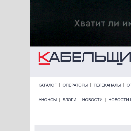
Перейти к основному содержанию
Primary links
КАТАЛОГ
ОПЕРАТОРЫ
ТЕЛЕКАНАЛЫ
О
Primary links bottom
АНОНСЫ
БЛОГИ
НОВОСТИ
НОВОСТИ 