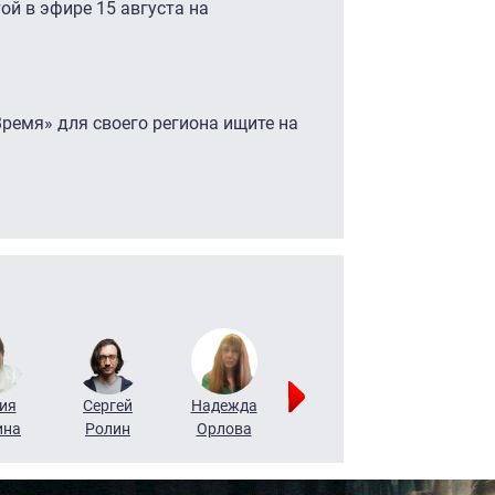
й в эфире 15 августа на
ремя» для своего региона ищите на
ия
Сергей
Надежда
Мария
Алексей
ина
Ролин
Орлова
Щербаль
Леонтьев