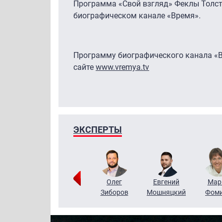
Программа «Свой взгляд» Феклы Толсто
биографическом канале «Время».
Программу биографического канала «В
сайте
www.vremya.tv
ЭКСПЕРТЫ
Тимур
Григорий
Олег
Евгений
Мар
Чудутов
Кузин
Зиборов
Мошняцкий
Фом