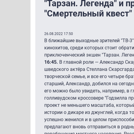
"Тарзан. Легенда" и 
"Смертельный квест" 
26.08.2022 17:50
В ближайшие выходные зрителей "ТВ-3
кинохитов, среди которых стоит обрат
приключенческий экшен "Тарзан. Леген
16:45.
В главной роли — Александр Ска
шведского актёра Стеллана Скарсгард
творческой семье, и все его четыре бр
старший, Александр, добился на сегодн
его можно было увидеть, например, в 
голливудском кроссовере "Годзилла про
проект не меньшего масштаба, который
истории о дикаре из джунглей, когда т
успешно женился и в целом приспособи
предлагают вновь отправиться в родн
порабощения местного населения. Реа