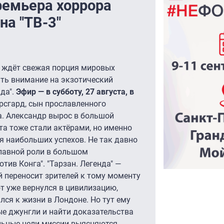
премьера хоррора
на "ТВ-3"
" ждёт свежая порция мировых
ить внимание на экзотический
да".
Эфир — в субботу, 27 августа, в
рсгард, сын прославленного
а. Александр вырос в большой
ата тоже стали актёрами, но именно
я наибольших успехов. Не так давно
главной роли в большом
тив Конга". "Тарзан. Легенда" —
 переносит зрителей к тому моменту
от уже вернулся в цивилизацию,
лся к жизни в Лондоне. Но тут ему
ые джунгли и найти доказательства
льные цели миссии выясняются