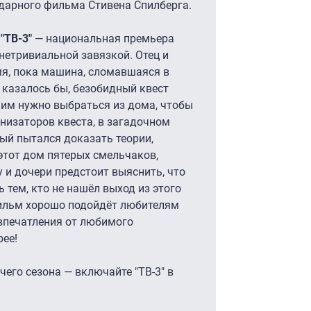
ндарного фильма Стивена Спилберга.
 "ТВ-3"
— национальная премьера
нетривиальной завязкой. Отец и
мя, пока машина, сломавшаяся в
, казалось бы, безобидный квест
 им нужно выбраться из дома, чтобы
анизаторов квеста, в загадочном
рый пытался доказать теории,
 этот дом пятерых смельчаков,
у и дочери предстоит выяснить, что
ь тем, кто не нашёл выход из этого
фильм хорошо подойдёт любителям
 впечатления от любимого
рее!
его сезона — включайте "ТВ-3" в