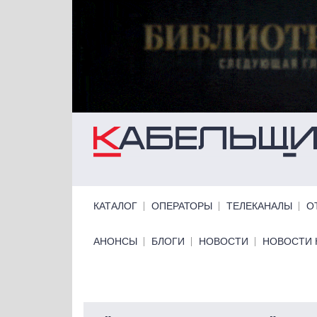
Перейти к основному содержанию
Primary links
КАТАЛОГ
ОПЕРАТОРЫ
ТЕЛЕКАНАЛЫ
О
Primary links bottom
АНОНСЫ
БЛОГИ
НОВОСТИ
НОВОСТИ 