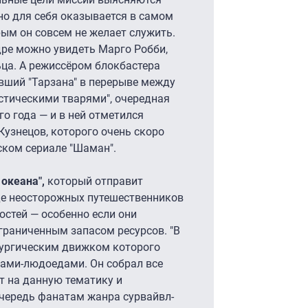
пно для себя оказывается в самом
рым он совсем не желает служить.
ре можно увидеть Марго Робби,
ца. А режиссёром блокбастера
вший "Тарзана" в перерыве между
астическими тварями", очередная
го года — и в ней отметился
Кузнецов, которого очень скоро
ском сериале "Шаман".
 океана",
который отправит
где неосторожных путешественников
остей — особенно если они
граниченным запасом ресурсов. "В
тургическим движком которого
лами-людоедами. Он собрал все
 на данную тематику и
очередь фанатам жанра сурвайвл-