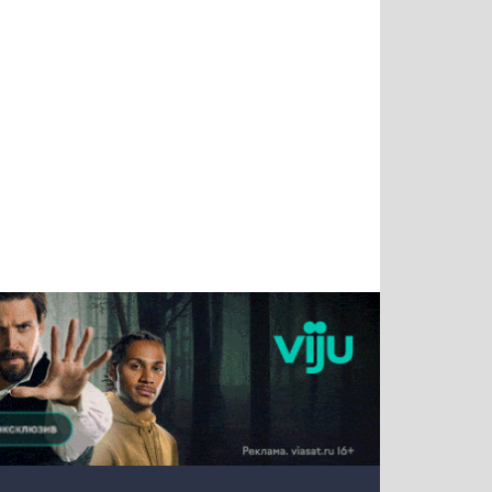
Татьяна
Тимур
Григорий
Олег
Воронова
Чудутов
Кузин
Зиборов