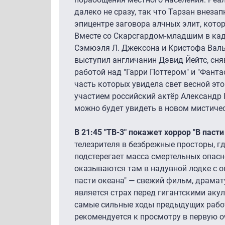
далеко не сразу, так что Тарзан внеза
эпицентре заговора алчных элит, кото
Вместе со Скарсгардом-младшим в кад
Сэмюэля Л. Джексона и Кристофа Валь
выступил англичанин Дэвид Йейтс, сня
работой над "Гарри Поттером" и "Фант
часть которых увидела свет весной это
участием российский актёр Александр 
можно будет увидеть в новом мистиче
В 21:45 "ТВ-3" покажет хоррор "В пасти
телезрителя в безбрежные просторы, 
подстерегает масса смертельных опасн
оказываются там в надувной лодке с о
пасти океана" — свежий фильм, драма
является страх перед гигантскими аку
самые сильные ходы предыдущих работ
рекомендуется к просмотру в первую 