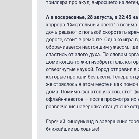
триллера про акул, выросшего из леге
А в воскресенье, 28 августа, в 22:45 на
хоррора "Смертельный квест" с весьма 
дочь решают с пользой скоротать вре
дороге, стоит в ремонте. Однако игра в
оборачивается настоящим ужасом, где
спастись от злого духа. По словам орг
доме когда-то жил изобретатель, кото
отвергнутые наукой. Город отправил в
которые пропали без вести. Теперь отц
же стряслось в этом месте и как помоч
дома. Помимо фанатов ужасов, этот 
офлайн-квестов — после просмотра их
развлечения наверняка станут ещё ост
Горячий киноуикенд в завершение горяч
ближайшие выходные!