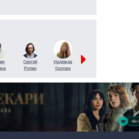
ия
Сергей
Надежда
Мария
Алексей
ина
Ролин
Орлова
Щербаль
Леонтьев