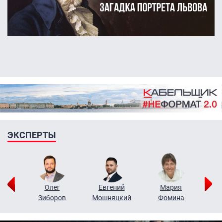
ЭКСПЕРТЫ
рий
Олег
Евгений
Мария
н
Зиборов
Мошняцкий
Фомина