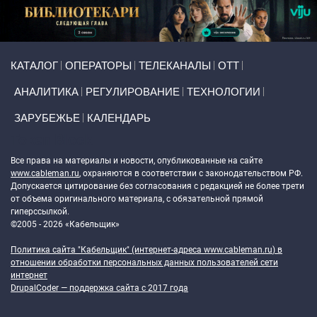
Primary links
КАТАЛОГ
ОПЕРАТОРЫ
ТЕЛЕКАНАЛЫ
ОТТ
АНАЛИТИКА
РЕГУЛИРОВАНИЕ
ТЕХНОЛОГИИ
ЗАРУБЕЖЬЕ
КАЛЕНДАРЬ
Token Block
Все права на материалы и новости, опубликованные на сайте
www.cableman.ru
, охраняются в соответствии с законодательством РФ.
Допускается цитирование без согласования с редакцией не более трети
от объема оригинального материала, с обязательной прямой
гиперссылкой.
©2005 - 2026 «Кабельщик»
Политика сайта "Кабельщик" (интернет-адреса
www.cableman.ru
) в
отношении обработки персональных данных пользователей сети
интернет
DrupalCoder — поддержка сайта c 2017 года