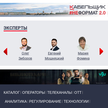
ЭКСПЕРТЫ
рий
Олег
Евгений
Мария
н
Зиборов
Мошняцкий
Фомина
Primary links
КАТАЛОГ
ОПЕРАТОРЫ
ТЕЛЕКАНАЛЫ
ОТТ
АНАЛИТИКА
РЕГУЛИРОВАНИЕ
ТЕХНОЛОГИИ