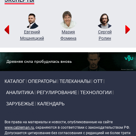
ор
Евгений
Мария
Сергей
Н
ко
Мошняцкий
Фомина
Ролин
Primary links
КАТАЛОГ
ОПЕРАТОРЫ
ТЕЛЕКАНАЛЫ
ОТТ
АНАЛИТИКА
РЕГУЛИРОВАНИЕ
ТЕХНОЛОГИИ
ЗАРУБЕЖЬЕ
КАЛЕНДАРЬ
Token Block
Все права на материалы и новости, опубликованные на сайте
www.cableman.ru
, охраняются в соответствии с законодательством РФ.
Допускается цитирование без согласования с редакцией не более трети