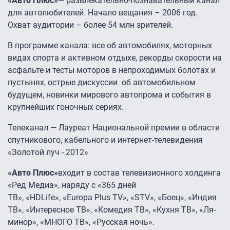
«Авто Плюс»
— развлекательно-познавательный канал
для автолюбителей. Начало вещания – 2006 год.
Охват аудитории – более 54 млн зрителей.
В программе канала: все об автомобилях, моторных
видах спорта и активном отдыхе, рекорды скорости на
асфальте и тесты моторов в непроходимых болотах и
пустынях, острые дискуссии об автомобильном
будущем, новинки мирового автопрома и события в
крупнейших гоночных сериях.
Телеканал — Лауреат Национальной премии в области
спутникового, кабельного и интернет-телевидения
«Золотой луч - 2012»
«Авто Плюс»
входит в состав телевизионного холдинга
«Ред Медиа», наряду с «365 дней
ТВ», «HDLife», «Europa Plus TV», «STV», «Боец», «Индия
ТВ», «Интересное ТВ», «Комедия ТВ», «Кухня ТВ», «Ля-
минор», «МНОГО ТВ», «Русская ночь».