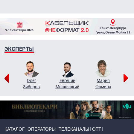
ЭКСПЕРТЫ
рий
Олег
Евгений
Мария
н
Зиборов
Мошняцкий
Фомина
Primary links
КАТАЛОГ
ОПЕРАТОРЫ
ТЕЛЕКАНАЛЫ
ОТТ