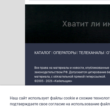
Primary links
КАТАЛОГ
ОПЕРАТОРЫ
ТЕЛЕКАНАЛЫ
О
Token Block
Все права на материалы и новости, опубликованные
законодательством РФ. Допускается цитирование без
материала, с обязательной прямой гиперссылкой.
©2005 - 2026 «Кабельщик»
Политика сайта "Кабельщик" (интернет-адреса
www.c
пользователей сети интернет
Наш сайт использует файлы cookie и схожие техноло
DrupalCoder — поддержка сайта c 2017 года
подтверждаете свое согласие на использование файло