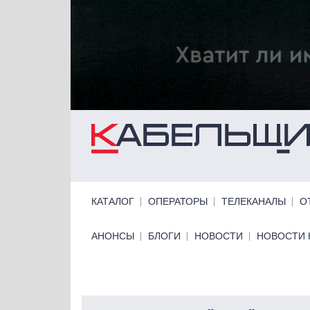
Перейти к основному содержанию
Primary links
КАТАЛОГ
ОПЕРАТОРЫ
ТЕЛЕКАНАЛЫ
О
Primary links bottom
АНОНСЫ
БЛОГИ
НОВОСТИ
НОВОСТИ 