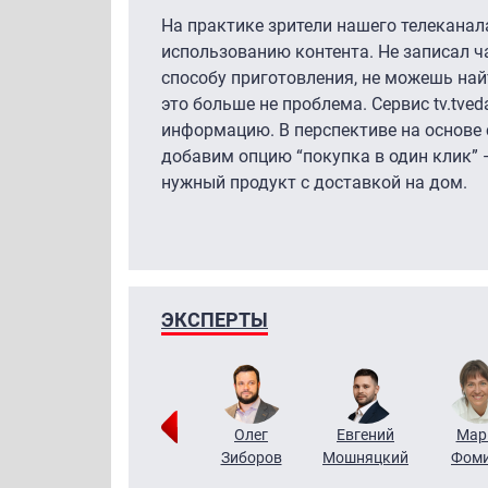
На практике зрители нашего телекана
использованию контента. Не записал ча
способу приготовления, не можешь най
это больше не проблема. Сервис tv.tve
информацию. В перспективе на основе
добавим опцию “покупка в один клик” 
нужный продукт с доставкой на дом.
ЭКСПЕРТЫ
Тимур
Григорий
Олег
Евгений
Мар
Чудутов
Кузин
Зиборов
Мошняцкий
Фом