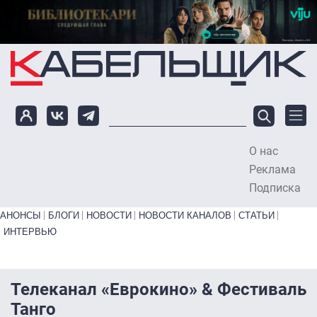
Перейти к основному содержанию
О нас
To
Реклама
Подписка
Primary links bottom
АНОНСЫ
БЛОГИ
НОВОСТИ
НОВОСТИ КАНАЛОВ
СТАТЬИ
ИНТЕРВЬЮ
Телеканал «Еврокино» & Фестиваль
Танго